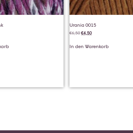
nk
Urania 0015
€
6,50
€
4,50
korb
In den Warenkorb