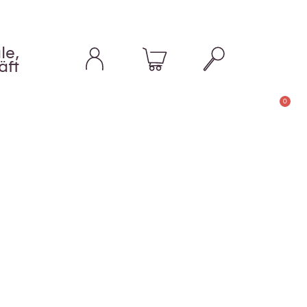
le,
äft
0