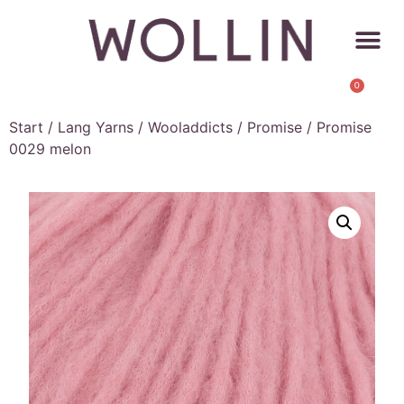
0
Start
/
Lang Yarns
/
Wooladdicts
/
Promise
/ Promise
0029 melon