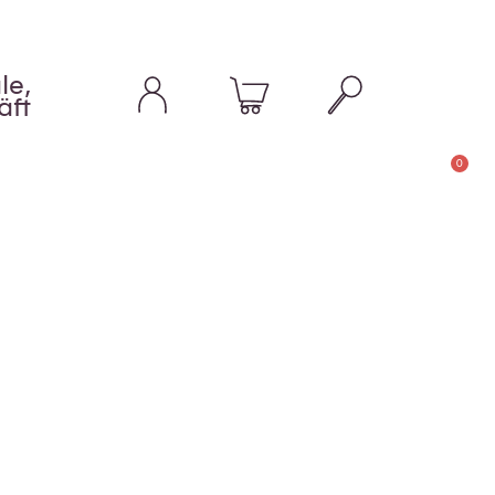
le,
äft
0