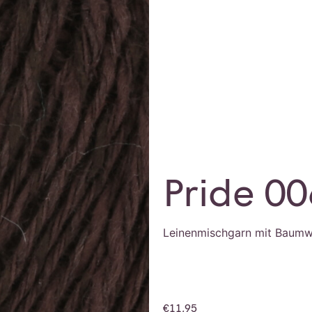
Pride 00
Leinenmischgarn mit Baumw
€
11,95