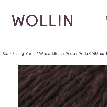
Start
/
Lang Yarns
/
Wooladdicts
/
Pride
/ Pride 0068 cof