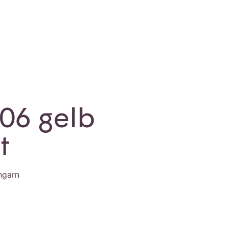
06 gelb
t
hgarn