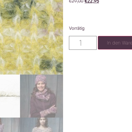
€
29,00
€
22,95
Vorrätig
In den War