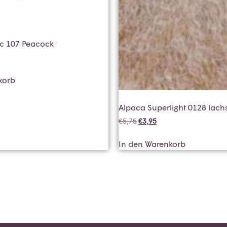
ic 107 Peacock
korb
Alpaca Superlight 0128 lach
€
5,75
€
3,95
In den Warenkorb