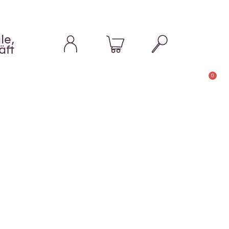
le,
äft
0