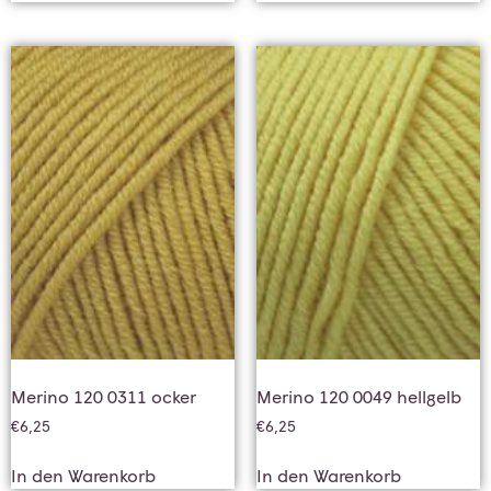
Merino 120 0311 ocker
Merino 120 0049 hellgelb
€
6,25
€
6,25
In den Warenkorb
In den Warenkorb