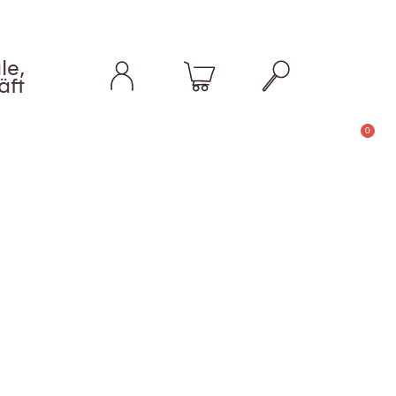
le,
äft
0