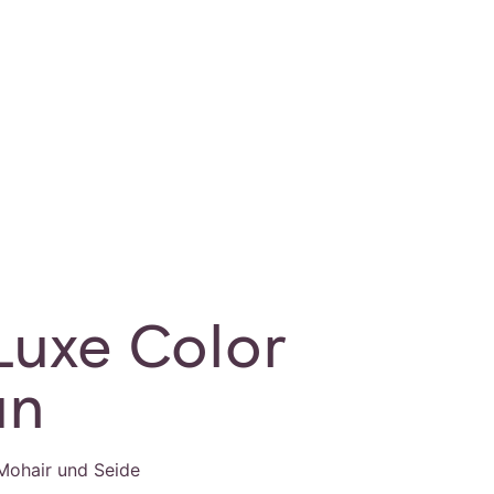
Luxe Color
ün
 Mohair und Seide