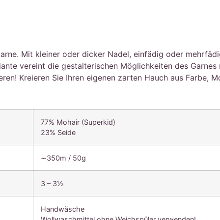
Garne. Mit kleiner oder dicker Nadel, einfädig oder mehrfäd
iante vereint die gestalterischen Möglichkeiten des Garnes
ieren! Kreieren Sie Ihren eigenen zarten Hauch aus Farbe, M
77% Mohair (Superkid)
23% Seide
∼350m / 50g
3 – 3½
Handwäsche
Wollwaschmittel ohne Weichspüler verwenden!