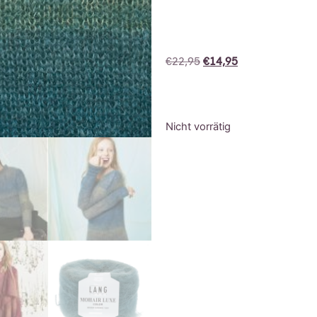
€
22,95
€
14,95
Nicht vorrätig