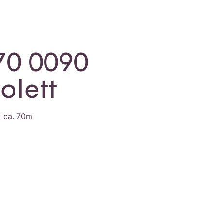
70 0090
olett
g ca. 70m