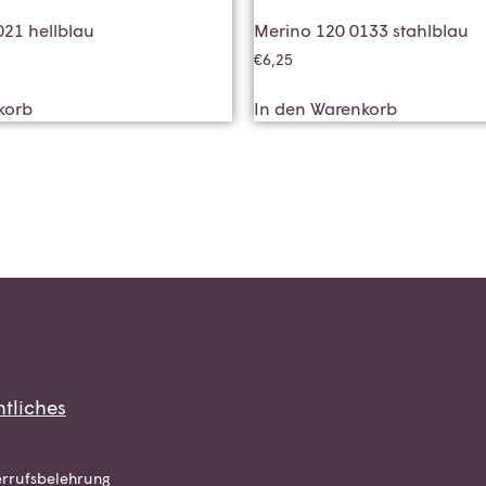
021 hellblau
Merino 120 0133 stahlblau
€
6,25
korb
In den Warenkorb
tliches
rrufsbelehrung