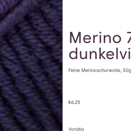
Merino 
dunkelvi
Feine Merinoschurwolle, 50
€
6,25
Vorrätig