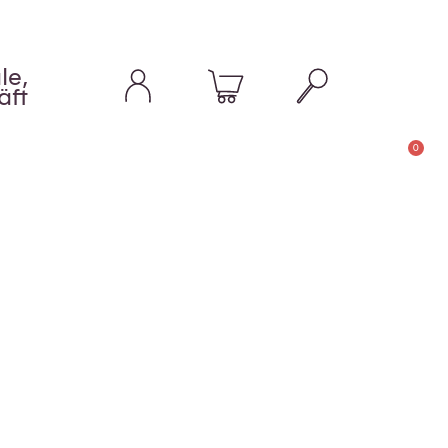
le,
äft
0