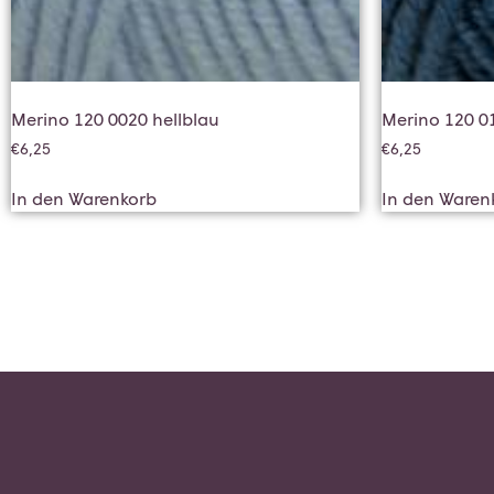
Merino 120 0020 hellblau
Merino 120 0
€
6,25
€
6,25
In den Warenkorb
In den Waren