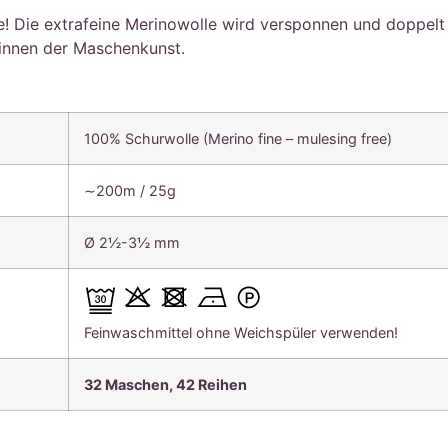
 Die extrafeine Merinowolle wird versponnen und doppelt 
innen der Maschenkunst.
100% Schurwolle (Merino fine – mulesing free)
∼200m / 25g
Ø 2½-3½ mm
Feinwaschmittel ohne Weichspüler verwenden!
32 Maschen, 4
2 Reihen