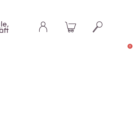
le,
äft
0