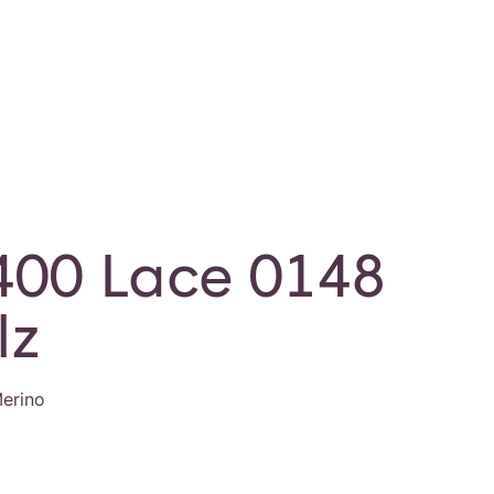
400 Lace 0148
lz
erino