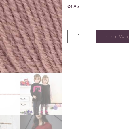
€
4,95
In den War