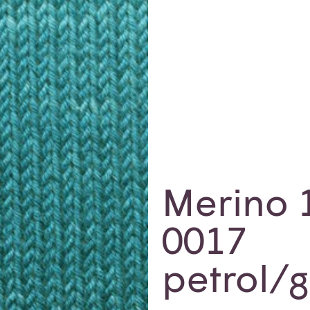
Merino 
0017
petrol/