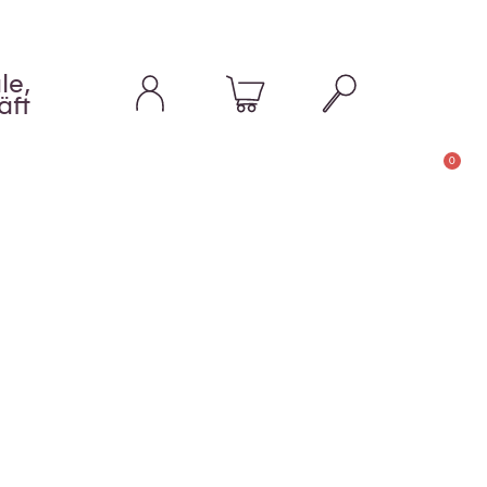
le,
äft
0