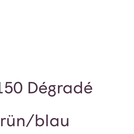
150 Dégradé
grün/blau