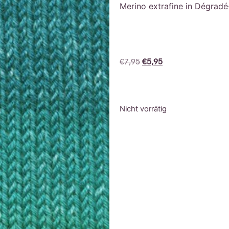
Merino extrafine in Dégrad
€
7,95
€
5,95
Nicht vorrätig