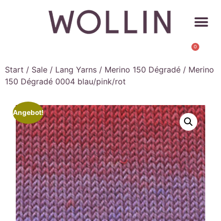
0
Start
/
Sale
/
Lang Yarns
/
Merino 150 Dégradé
/ Merino
150 Dégradé 0004 blau/pink/rot
Angebot!