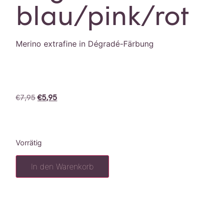
blau/pink/rot
Merino extrafine in Dégradé-Färbung
€
7,95
€
5,95
Vorrätig
In den Warenkorb