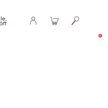
le,
äft
0