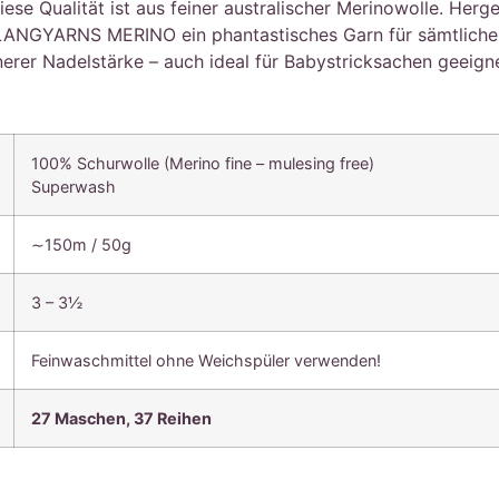
se Qualität ist aus feiner australischer Merinowolle. Herge
LANGYARNS MERINO ein phantastisches Garn für sämtliche h
nerer Nadelstärke – auch ideal für Babystricksachen geeigne
100% Schurwolle (Merino fine – mulesing free)
Superwash
∼150m / 50g
3 – 3½
Feinwaschmittel ohne Weichspüler verwenden!
27 Maschen, 37 Reihen