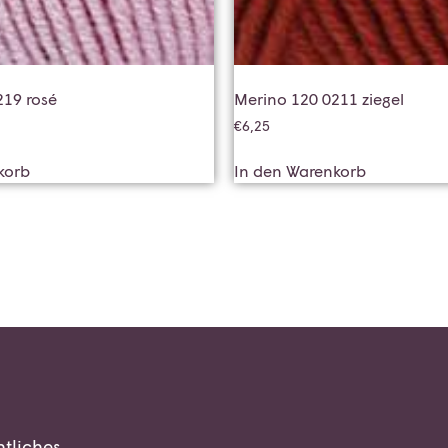
219 rosé
Merino 120 0211 ziegel
€
6,25
korb
In den Warenkorb
tliches