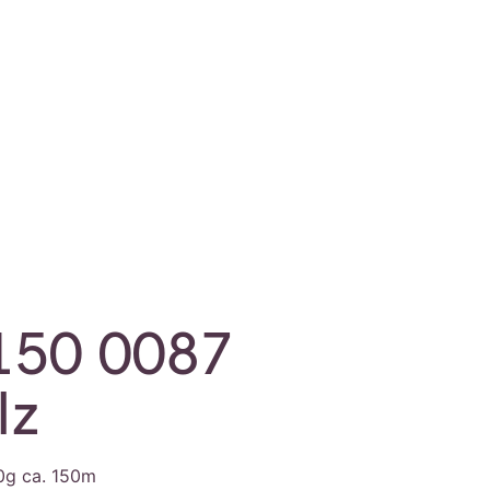
150 0087
lz
0g ca. 150m