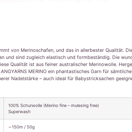
von Merinoschafen, und das in allerbester Qualität. Die F
 an und sind zugleich elastisch und formbeständig. Die wu
se Qualität ist aus feiner australischer Merinowolle. Herge
LANGYARNS MERINO ein phantastisches Garn für sämtliche h
nerer Nadelstärke – auch ideal für Babystricksachen geeigne
100% Schurwolle (Merino fine – mulesing free)
Superwash
∼150m / 50g