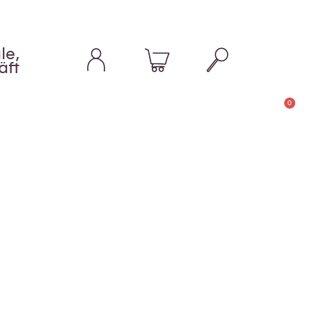
le,
äft
0