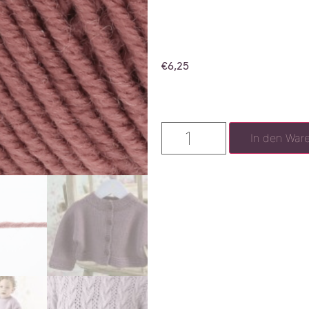
€
6,25
In den War