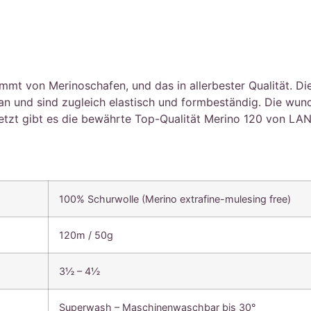
von Merinoschafen, und das in allerbester Qualität. Die F
 an und sind zugleich elastisch und formbeständig. Die wu
Jetzt gibt es die bewährte Top-Qualität Merino 120 von L
100% Schurwolle (Merino extrafine-mulesing free)
120m / 50g
3½ – 4½
Superwash – Maschinenwaschbar bis 30°