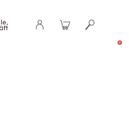
le,
äft
0