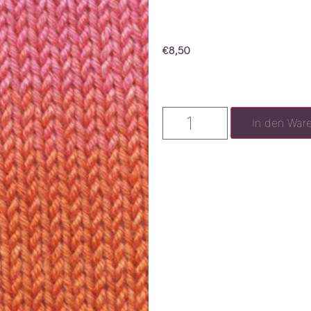
€
8,50
In den War