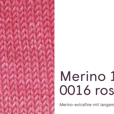
Merino 
0016 ro
Merino-extrafine mit langem