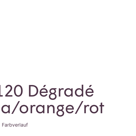
120 Dégradé
sa/orange/rot
 Farbverlauf