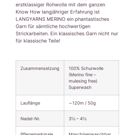
erstklassiger Rohwolle mit dem ganzen
Know How langjähriger Erfahrung ist
LANGYARNS MERINO ein phantastisches
Garn für sämtliche hochwertigen
Strickarbeiten. Ein klassisches Garn nicht nur
für klassische Teile!
Zusammensetzung
100% Schurwolle
(Merino fine –
mulesing free)
Superwash
Lauflänge
∼120m / 50g
Nadel-Nr.
3½ – 4½
Pflegemerkmale
Maschinenwaschbar