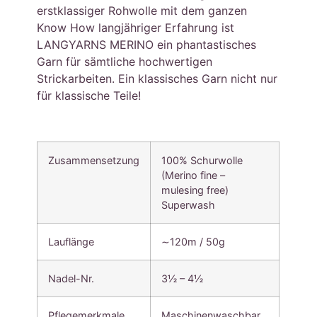
erstklassiger Rohwolle mit dem ganzen
Know How langjähriger Erfahrung ist
LANGYARNS MERINO ein phantastisches
Garn für sämtliche hochwertigen
Strickarbeiten. Ein klassisches Garn nicht nur
für klassische Teile!
Zusammensetzung
100% Schurwolle
(Merino fine –
mulesing free)
Superwash
Lauflänge
∼120m / 50g
Nadel-Nr.
3½ – 4½
Pflegemerkmale
Maschinenwaschbar