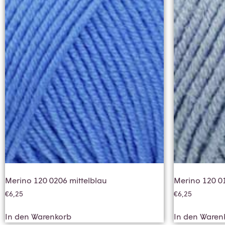
Merino 120 0206 mittelblau
Merino 120 01
€
6,25
€
6,25
In den Warenkorb
In den Waren