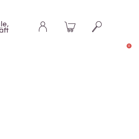
le,
äft
0