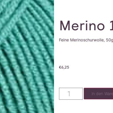
Merino 
Feine Merinoschurwolle, 50
€
6,25
In den War