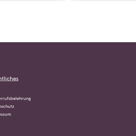
tliches
rrufsbelehrung
nschutz
essum