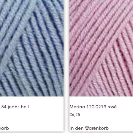
34 jeans hell
Merino 120 0219 rosé
€
6,25
korb
In den Warenkorb