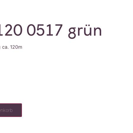
120 0517 grün
g ca. 120m
enkorb