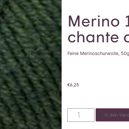
Merino 
chante c
Feine Merinoschurwolle, 50
€
6,25
In den War