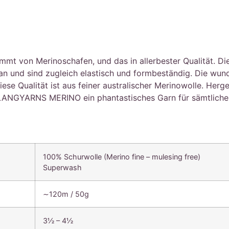
von Merinoschafen, und das in allerbester Qualität. Die F
 an und sind zugleich elastisch und formbeständig. Die wu
se Qualität ist aus feiner australischer Merinowolle. Herge
LANGYARNS MERINO ein phantastisches Garn für sämtliche h
100% Schurwolle (Merino fine – mulesing free)
Superwash
∼120m / 50g
3½ – 4½