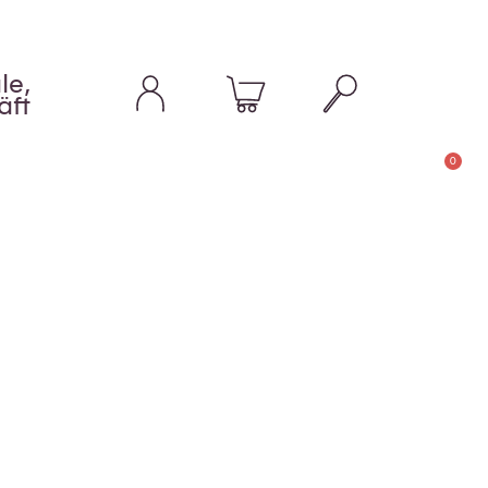
le,
äft
0