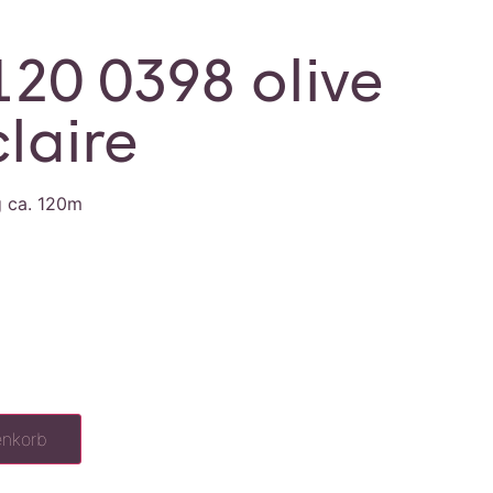
120 0398 olive
laire
g ca. 120m
enkorb