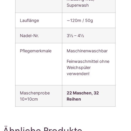
Superwash
Lauflänge
∼120m / 50g
Nadel-Nr.
3½ – 4½
Pflegemerkmale
Maschinenwaschbar
Feinwaschmittel ohne
Weichspüler
verwenden!
Maschenprobe
22 Maschen, 3
2
10x10cm
Reihen
Ähnliche Produkte