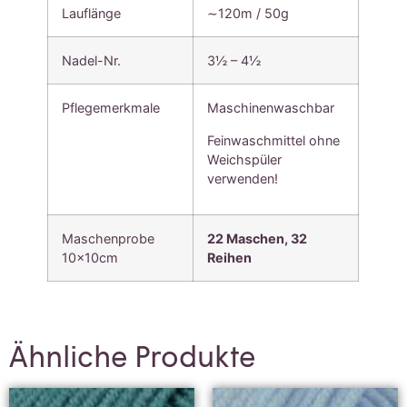
Lauflänge
∼120m / 50g
Nadel-Nr.
3½ – 4½
Pflegemerkmale
Maschinenwaschbar
Feinwaschmittel ohne
Weichspüler
verwenden!
Maschenprobe
22 Maschen, 3
2
10x10cm
Reihen
Ähnliche Produkte