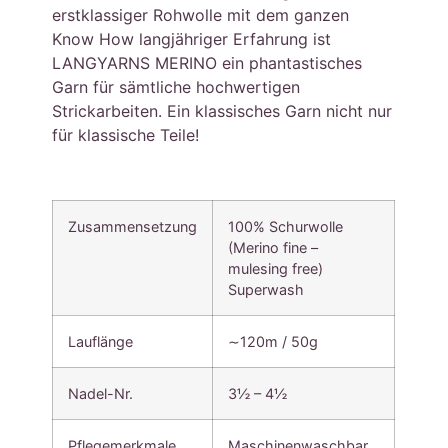
erstklassiger Rohwolle mit dem ganzen
Know How langjähriger Erfahrung ist
LANGYARNS MERINO ein phantastisches
Garn für sämtliche hochwertigen
Strickarbeiten. Ein klassisches Garn nicht nur
für klassische Teile!
Zusammensetzung
100% Schurwolle
(Merino fine –
mulesing free)
Superwash
Lauflänge
∼120m / 50g
Nadel-Nr.
3½ – 4½
Pflegemerkmale
Maschinenwaschbar