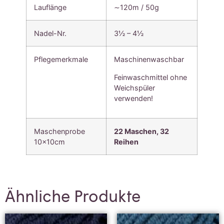
Lauflänge
∼120m / 50g
Nadel-Nr.
3½ – 4½
Pflegemerkmale
Maschinenwaschbar
Feinwaschmittel ohne
Weichspüler
verwenden!
Maschenprobe
22 Maschen, 3
2
10x10cm
Reihen
Ähnliche Produkte