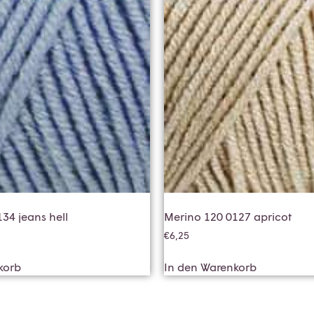
34 jeans hell
Merino 120 0127 apricot
€
6,25
korb
In den Warenkorb