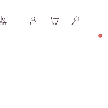
le,
äft
0