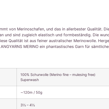
von Merinoschafen, und das in allerbester Qualität. Die F
 an und sind zugleich elastisch und formbeständig. Die wu
se Qualität ist aus feiner australischer Merinowolle. Herge
LANGYARNS MERINO ein phantastisches Garn für sämtliche h
100% Schurwolle (Merino fine – mulesing free)
Superwash
∼120m / 50g
3½ – 4½