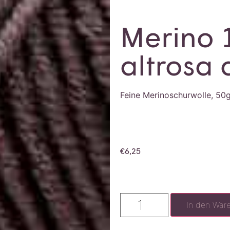
Merino 
altrosa 
Feine Merinoschurwolle, 50
€
6,25
In den War