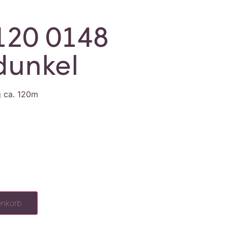
120 0148
dunkel
g ca. 120m
enkorb