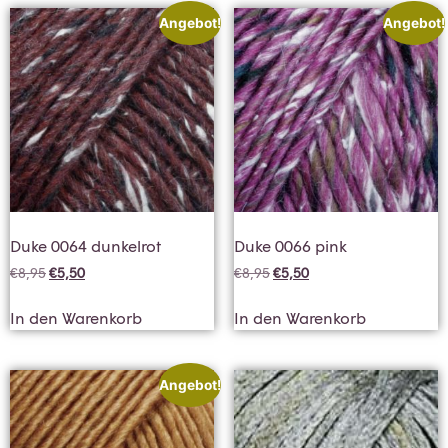
Angebot!
Angebot!
Duke 0064 dunkelrot
Duke 0066 pink
€
8,95
€
5,50
€
8,95
€
5,50
In den Warenkorb
In den Warenkorb
Angebot!