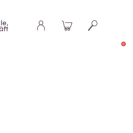
le,
äft
0