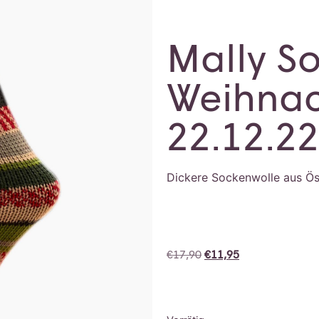
Mally S
Weihnac
22.12.22
Dickere Sockenwolle aus Ös
€
17,90
€
11,95