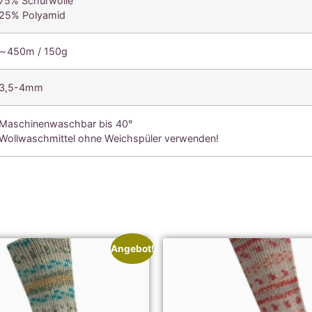
75% Schurwolle
25% Polyamid
∼450m / 150g
3,5-4mm
Maschinenwaschbar bis 40°
Wollwaschmittel ohne Weichspüler verwenden!
Angebot!