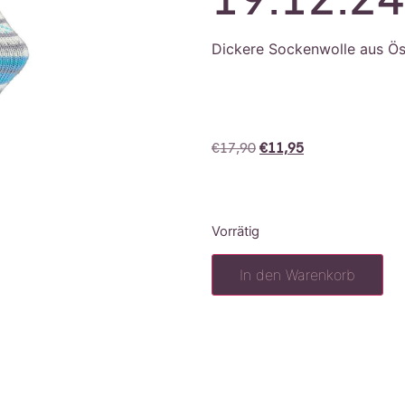
Dickere Sockenwolle aus Ös
€
17,90
€
11,95
Vorrätig
In den Warenkorb