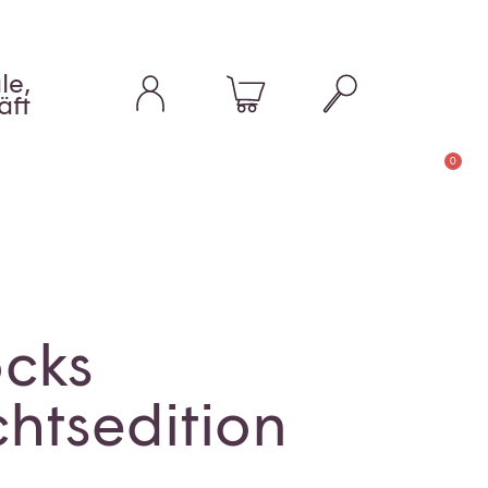
le,
äft
0
ocks
htsedition