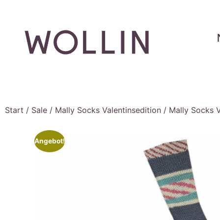
Start
/
Sale
/
Mally Socks Valentinsedition
/ Mally Socks V
Angebot!