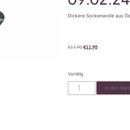
Dickere Sockenwolle aus Ös
€
17,90
€
11,95
Vorrätig
In den War