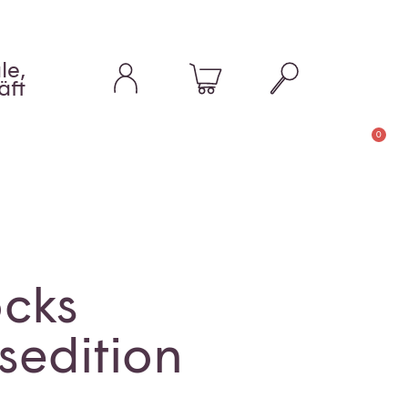
le,
äft
0
ocks
sedition