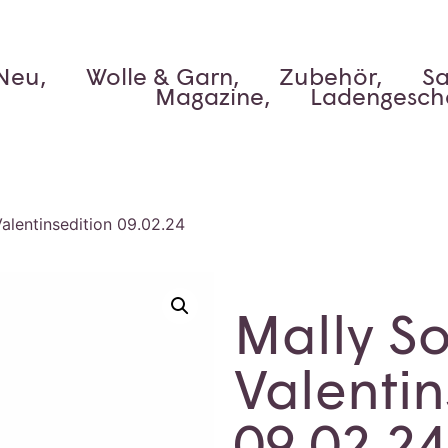
Neu,
Wolle & Garn,
Zubehör,
Sa
Magazine,
Ladengesch
alentinsedition 09.02.24
Mally S
Valentin
09.02.24