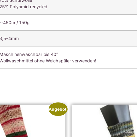
75% Schurwolle
25% Polyamid recycled
∼450m / 150g
3,5-4mm
Maschinenwaschbar bis 40°
Wollwaschmittel ohne Weichspüler verwenden!
Angebot!