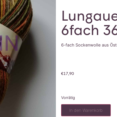
Lungaue
6fach 3
6-fach Sockenwolle aus Öst
€
17,90
Vorrätig
In den Warenkorb