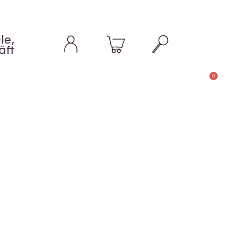
le,
äft
0