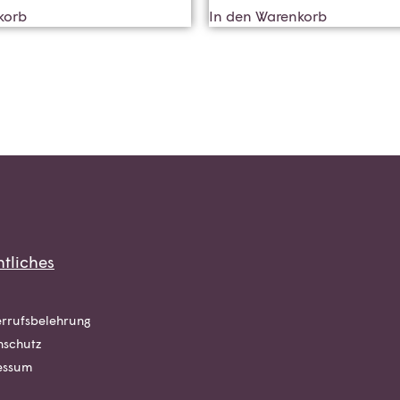
korb
In den Warenkorb
tliches
rrufsbelehrung
nschutz
essum