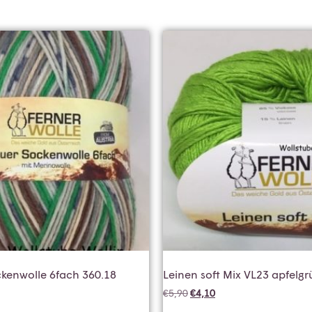
kenwolle 6fach 360.18
Leinen soft Mix VL23 apfelgr
€
5,90
€
4,10