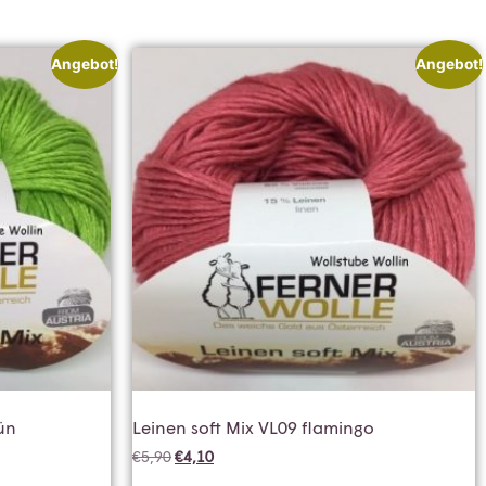
Angebot!
Angebot!
ün
Leinen soft Mix VL09 flamingo
€
5,90
€
4,10