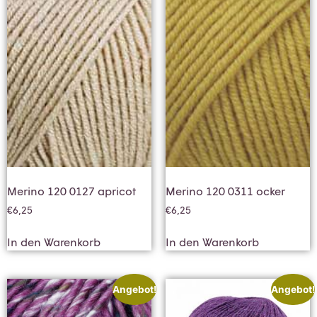
Merino 120 0127 apricot
Merino 120 0311 ocker
€
6,25
€
6,25
In den Warenkorb
In den Warenkorb
Angebot!
Angebot!