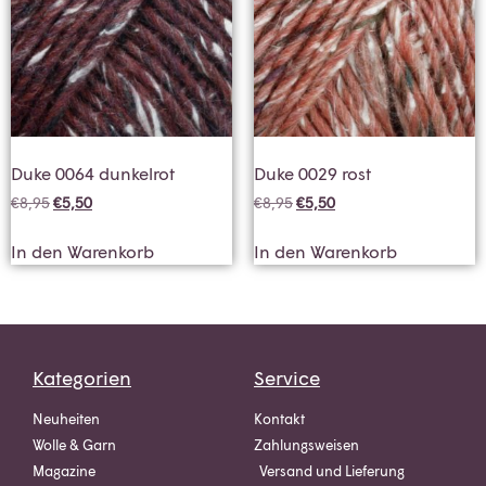
Duke 0064 dunkelrot
Duke 0029 rost
€
8,95
€
5,50
€
8,95
€
5,50
In den Warenkorb
In den Warenkorb
Kategorien
Service
Neuheiten
Kontakt
Wolle & Garn
Zahlungsweisen
Magazine
Versand und Lieferung