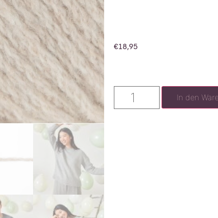
€
18,95
In den War