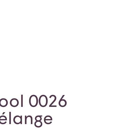
ool 0026
élange