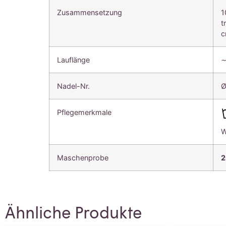
Zusammensetzung
1
t
c
Lauflänge
∼
Nadel-Nr.
Ø
Pflegemerkmale
W
Maschenprobe
2
Ähnliche Produkte