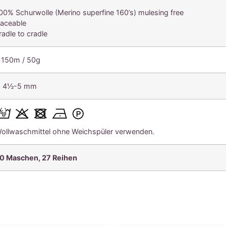
00% Schurwolle (Merino superfine 160’s) mulesing free
raceable
radle to cradle
150m / 50g
 4½-5 mm
ollwaschmittel ohne Weichspüler verwenden.
0 Maschen, 27
Reihen