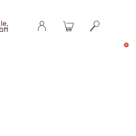
le,
äft
0