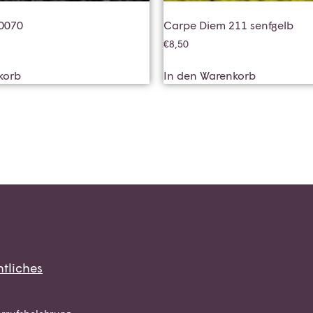
0070
Carpe Diem 211 senfgelb
€
8,50
korb
In den Warenkorb
tliches