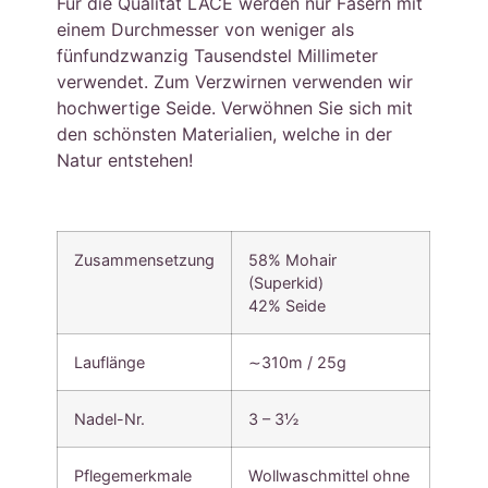
Für die Qualität LACE werden nur Fasern mit
einem Durchmesser von weniger als
fünfundzwanzig Tausendstel Millimeter
verwendet. Zum Verzwirnen verwenden wir
hochwertige Seide. Verwöhnen Sie sich mit
den schönsten Materialien, welche in der
Natur entstehen!
Zusammensetzung
58% Mohair
(Superkid)
42% Seide
Lauflänge
∼310m / 25g
Nadel-Nr.
3 – 3½
Pflegemerkmale
Wollwaschmittel ohne