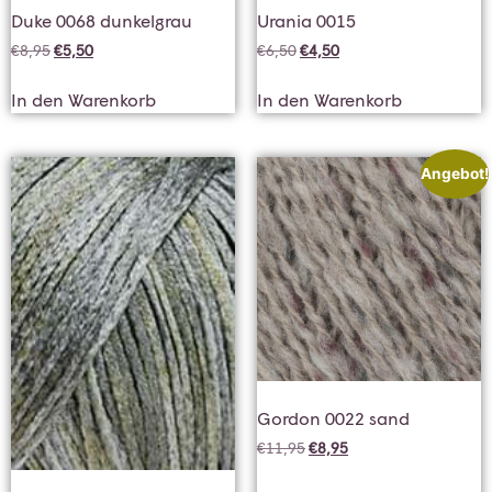
Duke 0068 dunkelgrau
Urania 0015
€
8,95
€
5,50
€
6,50
€
4,50
In den Warenkorb
In den Warenkorb
Angebot!
Gordon 0022 sand
€
11,95
€
8,95