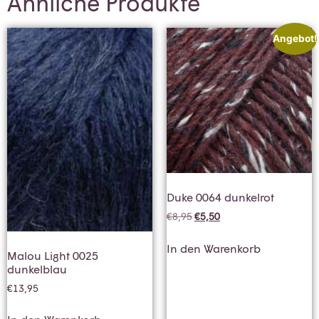
Ähnliche Produkte
Angebot!
Duke 0064 dunkelrot
€
8,95
€
5,50
In den Warenkorb
Malou Light 0025
dunkelblau
€
13,95