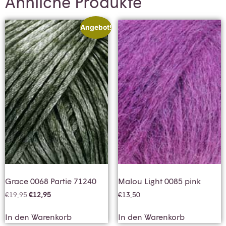
Ähnliche Produkte
Angebot!
Grace 0068 Partie 71240
Malou Light 0085 pink
€
19,95
€
12,95
€
13,50
In den Warenkorb
In den Warenkorb