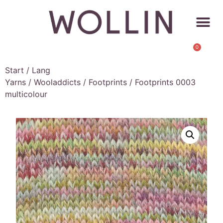
0
Start
/
Lang
Yarns
/
Wooladdicts
/
Footprints
/ Footprints 0003
multicolour