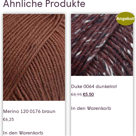
Ähnliche Produkte
Angebot!
Duke 0064 dunkelrot
€
8,95
€
5,50
In den Warenkorb
Merino 120 0176 braun
€
6,25
In den Warenkorb