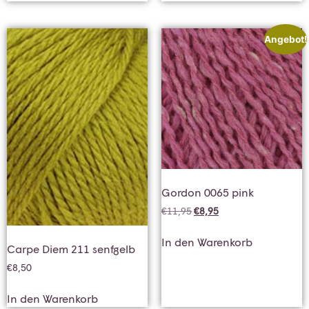
Angebot!
Gordon 0065 pink
€
11,95
€
8,95
In den Warenkorb
Carpe Diem 211 senfgelb
€
8,50
In den Warenkorb