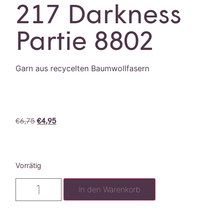
217 Darkness
Partie 8802
Garn aus recycelten Baumwollfasern
€
6,75
€
4,95
Vorrätig
In den Warenkorb