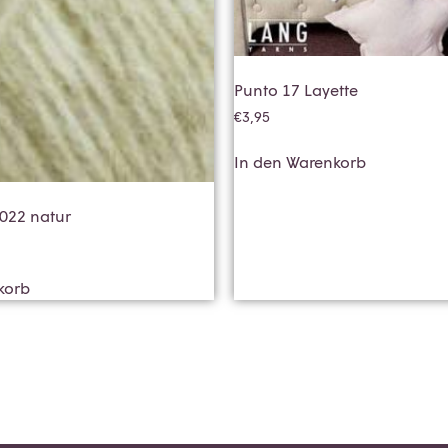
Punto 17 Layette
€
3,95
In den Warenkorb
0022 natur
korb