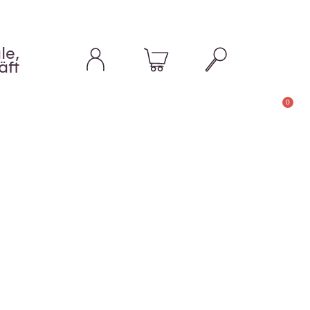
le,
äft
0