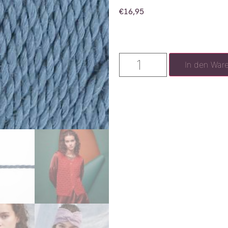
€
16,95
In den War