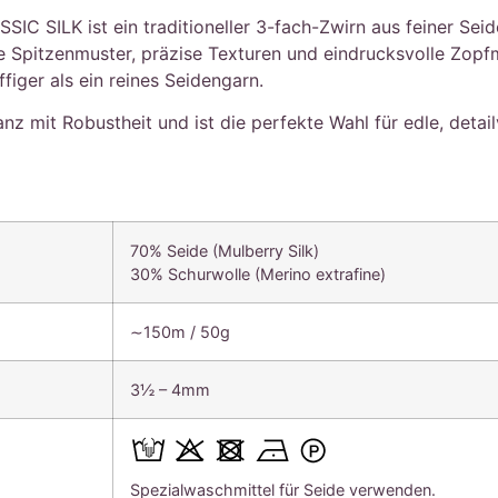
C SILK ist ein traditioneller 3-fach-Zwirn aus feiner Seid
ne Spitzenmuster, präzise Texturen und eindrucksvolle Zo
figer als ein reines Seidengarn.
ganz mit Robustheit und ist die perfekte Wahl für edle, detai
70% Seide (Mulberry Silk)
30% Schurwolle (Merino extrafine)
∼150m / 50g
3½ – 4mm
Spezialwaschmittel für Seide verwenden.