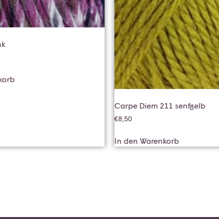
nk
korb
Carpe Diem 211 senfgelb
€
8,50
In den Warenkorb