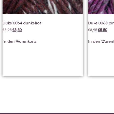
Duke 0064 dunkelrot
Duke 0066 pi
€
8,95
€
5,50
€
8,95
€
5,50
In den Warenkorb
In den Waren