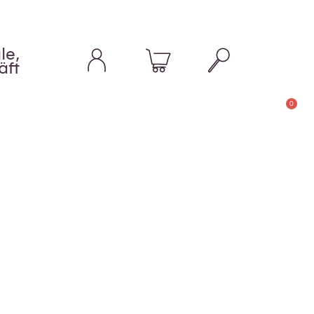
le,
äft
0