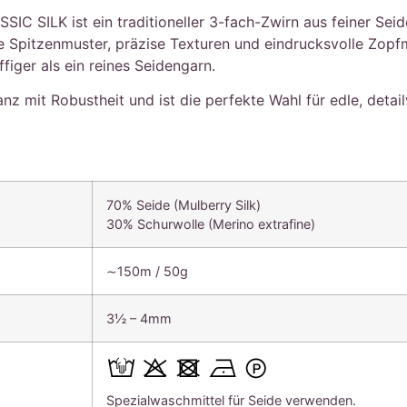
C SILK ist ein traditioneller 3-fach-Zwirn aus feiner Seid
ne Spitzenmuster, präzise Texturen und eindrucksvolle Zo
figer als ein reines Seidengarn.
ganz mit Robustheit und ist die perfekte Wahl für edle, detai
70% Seide (Mulberry Silk)
30% Schurwolle (Merino extrafine)
∼150m / 50g
3½ – 4mm
Spezialwaschmittel für Seide verwenden.