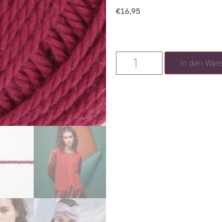
€
16,95
In den War