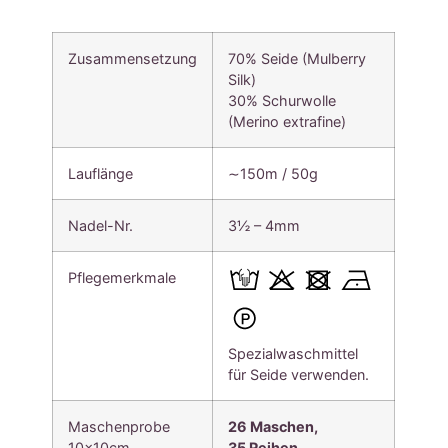
Zusammensetzung
70% Seide (Mulberry
Silk)
30% Schurwolle
(Merino extrafine)
Lauflänge
∼150m / 50g
Nadel-Nr.
3½ – 4mm
Pflegemerkmale
Spezialwaschmittel
für Seide verwenden.
Maschenprobe
26 Maschen,
10x10cm
35
Reihen