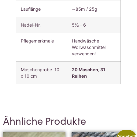
Lauflänge
∼85m / 25g
Nadel-Nr.
5½ – 6
Pflegemerkmale
Handwäsche
Wollwaschmittel
verwenden!
Maschenprobe 10
20 Maschen,
31
x 10 cm
Reihen
Ähnliche Produkte
Angebot!