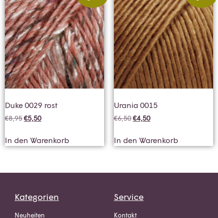
Duke 0029 rost
Urania 0015
€
8,95
€
5,50
€
6,50
€
4,50
In den Warenkorb
In den Warenkorb
Kategorien
Service
Neuheiten
Kontakt