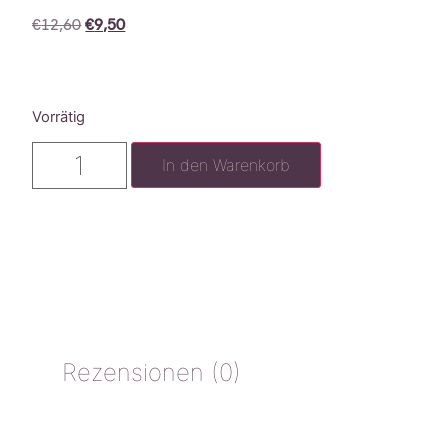
€
12,60
€
9,50
Vorrätig
In den Warenkorb
Rezensionen (0)