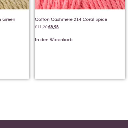
n Green
Cotton Cashmere 214 Coral Spice
€
11,20
€
8,95
In den Warenkorb