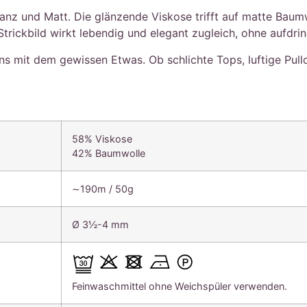
lanz und Matt. Die glänzende Viskose trifft auf matte Bau
trickbild wirkt lebendig und elegant zugleich, ohne aufdring
gns mit dem gewissen Etwas. Ob schlichte Tops, luftige Pul
58% Viskose
42% Baumwolle
∼190m / 50g
Ø 3½-4 mm
Feinwaschmittel ohne Weichspüler verwenden.