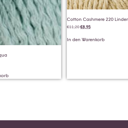
Cotton Cashmere 220 Linde
€
11,20
€
8,95
In den Warenkorb
qua
korb