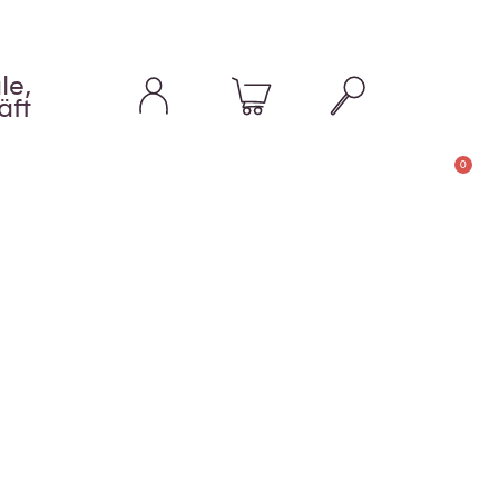
le,
äft
0