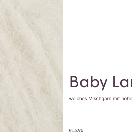
Baby La
weiches Mischgarn mit hoh
€
13,95