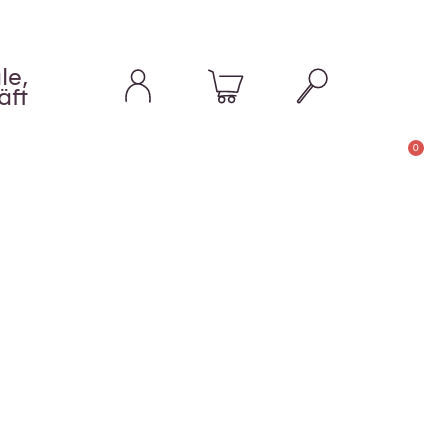
le,
äft
0