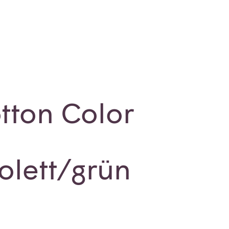
tton Color
iolett/grün