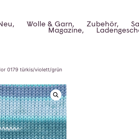
Neu,
Wolle & Garn,
Zubehör,
Sa
Magazine,
Ladengesch
r 0179 türkis/violett/grün