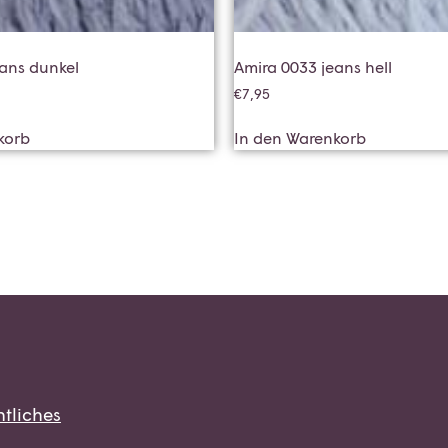
eans dunkel
Amira 0033 jeans hell
€
7,95
korb
In den Warenkorb
tliches