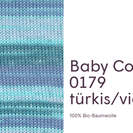
Baby Co
0179
türkis/v
100% Bio-Baumwolle