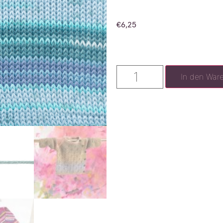
€
6,25
In den War