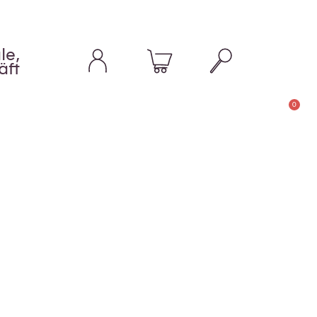
le,
äft
0