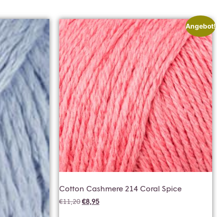
Angebot!
Cotton Cashmere 214 Coral Spice
€
11,20
€
8,95