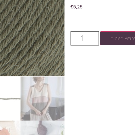
€
5,25
In den War