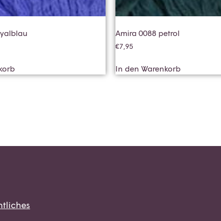
oyalblau
Amira 0088 petrol
€
7,95
korb
In den Warenkorb
tliches