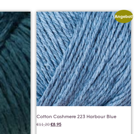
Angebot!
Cotton Cashmere 223 Harbour Blue
€
11,20
€
8,95