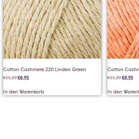
Cotton Cashmere 220 Linden Green
Cotton Cash
€
11,20
€
8,95
€
11,20
€
8,95
In den Warenkorb
In den Waren