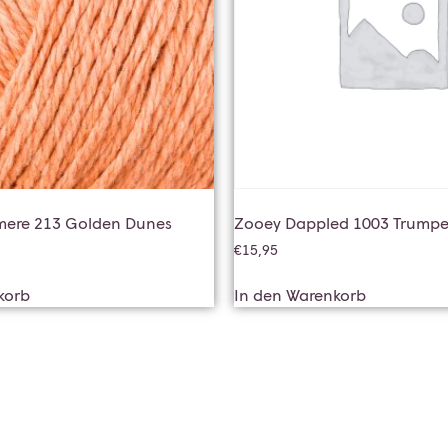
mere 213 Golden Dunes
Zooey Dappled 1003 Trumpet
€
15,95
korb
In den Warenkorb