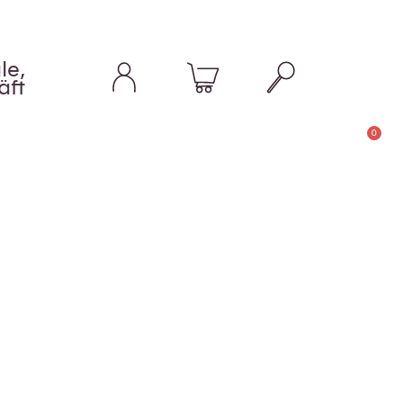
le,
äft
0