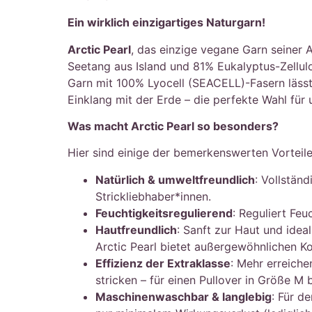
Ein wirklich einzigartiges Naturgarn!
Arctic Pearl
, das einzige vegane Garn seiner 
Seetang aus Island und 81% Eukalyptus-Zellulo
Garn mit 100% Lyocell (SEACELL)-Fasern lässt 
Einklang mit der Erde – die perfekte Wahl für
Was macht Arctic Pearl so besonders?
Hier sind einige der bemerkenswerten Vorteile
Natürlich & umweltfreundlich
: Vollstän
Strickliebhaber*innen.
Feuchtigkeitsregulierend
: Reguliert Fe
Hautfreundlich
: Sanft zur Haut und idea
Arctic Pearl bietet außergewöhnlichen K
Effizienz der Extraklasse
: Mehr erreich
stricken – für einen Pullover in Größe M 
Maschinenwaschbar & langlebig
: Für d