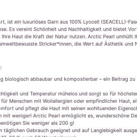
Art, ist ein luxuriöses Garn aus 100% Lyocell (SEACELL)-Fa
se. Es vereint Schönheit und Nachhaltigkeit und bietet Vort
Ihre Haut die Kraft der Natur nutzen. Arctic Pearl umhüllt
 umweltbewusste Stricker*innen, die Wert auf Ästhetik und N
:
dig biologisch abbaubar und kompostierbar – ein Beitrag zu e
uchtigkeit und Temperatur mühelos und sorgt so für höchst
l für Menschen mit Wollallergien oder empfindlicher Haut, e
omfort und pflegt die Haut mit seinen wohltuenden Eigensc
en mit weniger! Arctic Pearl ermöglicht es, wunderschöne 
benötigen Sie weniger als 200 g!
en täglichen Gebrauch geeignet und auf Langlebigkeit ausgele