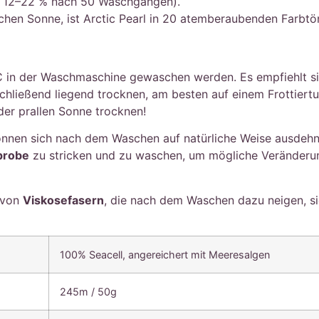
ch 12–22 % nach 50 Waschgängen).
chen Sonne, ist Arctic Pearl in 20 atemberaubenden Farbtön
 C in der Waschmaschine gewaschen werden. Es empfiehlt si
ließend liegend trocknen, am besten auf einem Frottiertu
 der prallen Sonne trocknen!
önnen sich nach dem Waschen auf natürliche Weise ausdehne
probe
zu stricken und zu waschen, um mögliche Veränderun
t von
Viskosefasern
, die nach dem Waschen dazu neigen, si
100% Seacell, angereichert mit Meeresalgen
245m / 50g