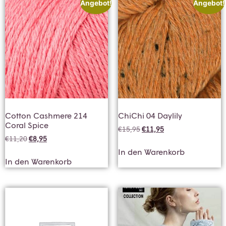
Angebot!
Angebot!
Cotton Cashmere 214
ChiChi 04 Daylily
Coral Spice
€
15,95
€
11,95
€
11,20
€
8,95
In den Warenkorb
In den Warenkorb