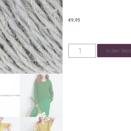
€
9,95
In den War