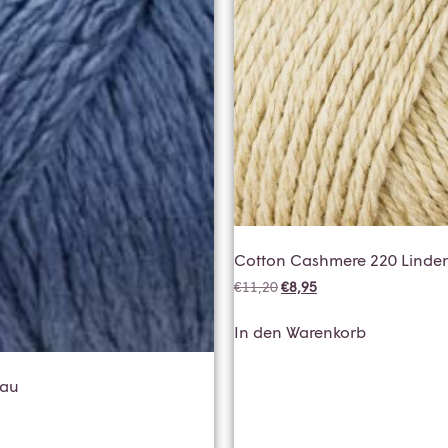
Cotton Cashmere 220 Linde
€
11,20
€
8,95
In den Warenkorb
lau