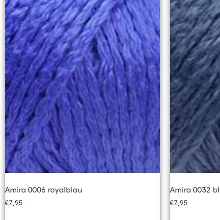
Amira 0006 royalblau
Amira 0032 b
€
7,95
€
7,95