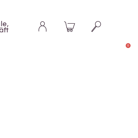
le,
äft
0