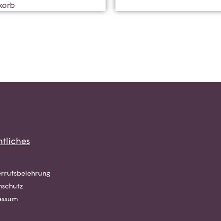
korb
tliches
rrufsbelehrung
nschutz
essum