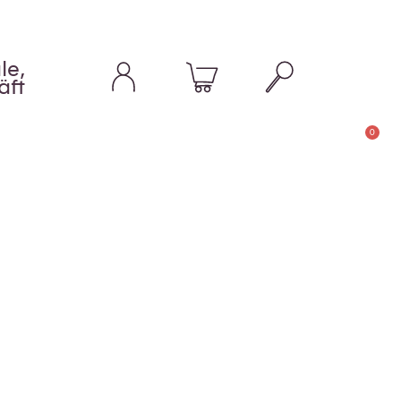
le,
äft
0