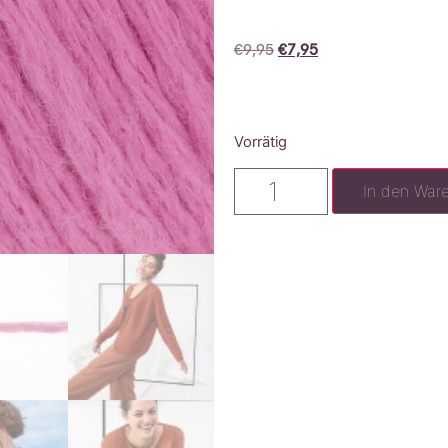
€
9,95
€
7,95
Vorrätig
In den War