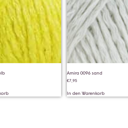
elb
Amira 0096 sand
€
7,95
korb
In den Warenkorb