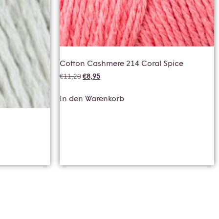
Cotton Cashmere 214 Coral Spice
€
11,20
€
8,95
In den Warenkorb